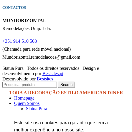
CONTACTOS
MUNDORIZONTAL
Remodelações Unip. Lda.
+351 914 510 508
(Chamada para rede móvel nacional)
Mundorizontal.remodelacoes@gmail.com
Statua Pura | Todos os direitos reservados | Design e
desenvolvimento por
Bestsites.pt
Desenvolvido por
Bestsites
Search
Homepage
Quem Somos
Statua Pura
Mundorizontal
Outlet
Este site usa cookies para garantir que tem a
Catálogo
melhor experiência no nosso site.
Promoção