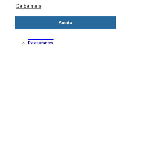
Figuras Humanas
Saiba mais
Bustos
Cowboys
Índios
Aceito
Piratas
Medieval
Celebridades
Restaurantes
Estilo American Diner
Placas e quadros de madeira
Candeeiros
Animais
Desporto
Sasonais
Música
Réplicas de alimentos
Showroom
Eventos
Serviços
Aluguer, Porque Não?
Restauros
Parcerias Especiais
Serralheria Artística
Carpintaria Mecânica
Fibra de Vidro