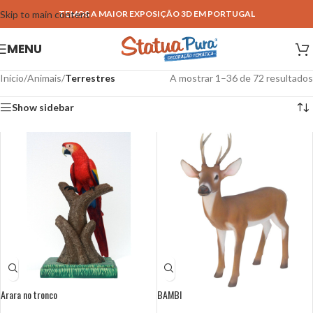
Skip to main content
TEMOS A MAIOR EXPOSIÇÃO 3D EM PORTUGAL
MENU
Início
/
Animais
/
Terrestres
A mostrar 1–36 de 72 resultados
Show sidebar
Arara no tronco
BAMBI