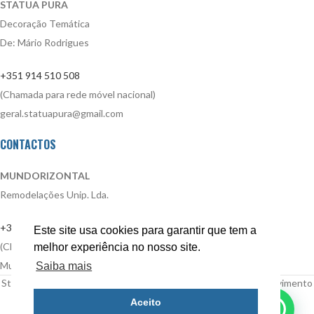
STATUA PURA
Decoração Temática
De: Mário Rodrigues
+351 914 510 508
(Chamada para rede móvel nacional)
geral.statuapura@gmail.com
CONTACTOS
MUNDORIZONTAL
Remodelações Unip. Lda.
+351 914 510 508
Este site usa cookies para garantir que tem a
(Chamada para rede móvel nacional)
melhor experiência no nosso site.
Mundorizontal.remodelacoes@gmail.com
Saiba mais
Statua Pura | Todos os direitos reservados | Design e desenvolvimento
por
Bestsites.pt
Aceito