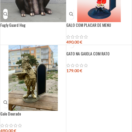
Fugly Guard Hog
GALO COM PLACAR DE MENU
490.00
€
GATO NA GAIOLA COM RATO
179.00
€
Galo Dourado
490.00
€