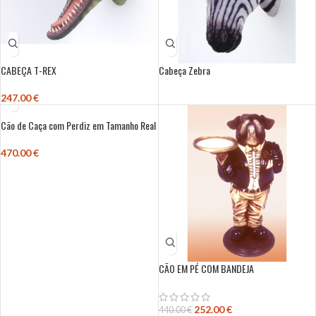
CABEÇA T-REX
Cabeça Zebra
247.00
€
Cão de Caça com Perdiz em Tamanho Real
470.00
€
CÃO EM PÉ COM BANDEJA
252.00
€
440.00
€