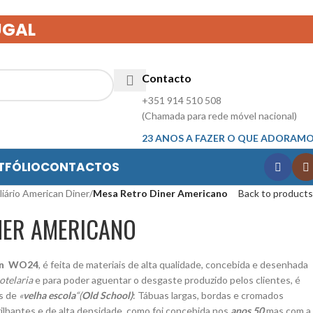
UGAL
Contacto
+351 914 510 508
(Chamada para rede móvel nacional)
23 ANOS A FAZER O QUE ADORAM
TFÓLIO
CONTACTOS
liário American Diner
/
Mesa Retro Diner Americano
Back to products
NER AMERICANO
an WO24
, é feita de materiais de alta qualidade, concebida e desenhada
otelaria
e para poder aguentar o desgaste produzido pelos clientes, é
es de
«
velha escola
“(
Old School)
: Tábuas largas, bordas e cromados
rilhantes e de alta densidade, como foi concebida nos
anos 50
mas com a