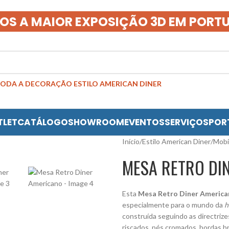
OS A MAIOR EXPOSIÇÃO 3D EM PORT
TLET
CATÁLOGO
SHOWROOM
EVENTOS
SERVIÇOS
POR
Início
/
Estilo American Diner
/
Mobi
MESA RETRO DI
Esta
Mesa
Retro
Diner
Americ
especialmente para o mundo da
h
construída seguindo as directriz
riscados, pés cromados, bordas b