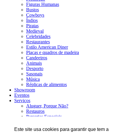
Figuras Humanas
Bustos
Cowboys
Índios
Piratas
Medieval
Celebridades
Restaurantes
Estilo American Diner
Placas e quadros de madeira
Candeeiros
Animais
Desporto
Sasonais
Música
Réplicas de alimentos
Showroom
Eventos
Serviços
Aluguer, Porque Não?
Restauros
Parcerias Especiais
Serralheria Artística
Carpintaria Mecânica
Este site usa cookies para garantir que tem a
Fibra de Vidro