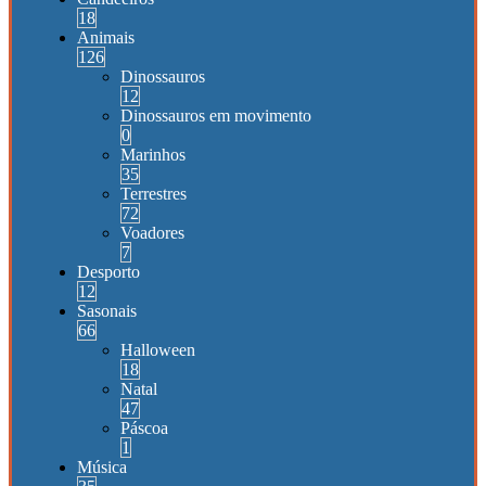
18
Animais
126
Dinossauros
12
Dinossauros em movimento
0
Marinhos
35
Terrestres
72
Voadores
7
Desporto
12
Sasonais
66
Halloween
18
Natal
47
Páscoa
1
Música