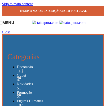
Skip to main content
TEMOS A MAIOR EXPOSIÇÃO 3D EM PORTUGAL
MENU
Close
Categorias
Decoração
118
Outlet
47
Novidades
51
Promoção
27
Figuras Humanas
187