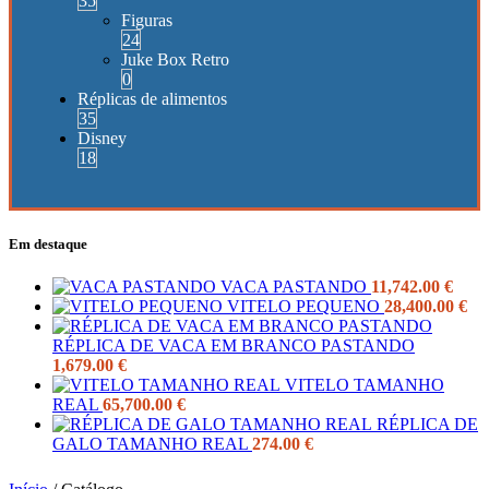
35
Figuras
24
Juke Box Retro
0
Réplicas de alimentos
35
Disney
18
Em destaque
VACA PASTANDO
11,742.00
€
VITELO PEQUENO
28,400.00
€
RÉPLICA DE VACA EM BRANCO PASTANDO
1,679.00
€
VITELO TAMANHO
REAL
65,700.00
€
RÉPLICA DE
GALO TAMANHO REAL
274.00
€