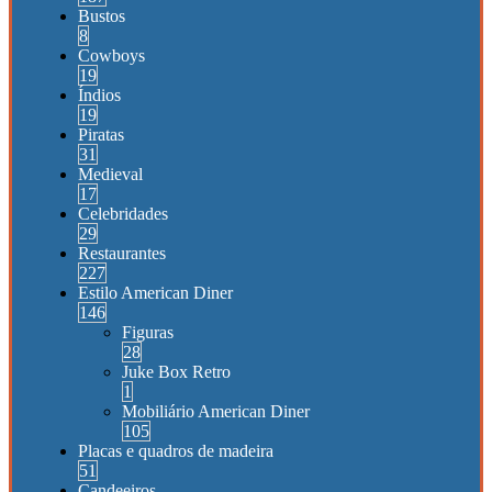
Bustos
8
Cowboys
19
Índios
19
Piratas
31
Medieval
17
Celebridades
29
Restaurantes
227
Estilo American Diner
146
Figuras
28
Juke Box Retro
1
Mobiliário American Diner
105
Placas e quadros de madeira
51
Candeeiros