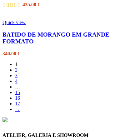
435.00
€
Quick view
BATIDO DE MORANGO EM GRANDE
FORMATO
340.00
€
1
2
3
4
…
15
16
17
→
ATELIER, GALERIA E SHOWROOM