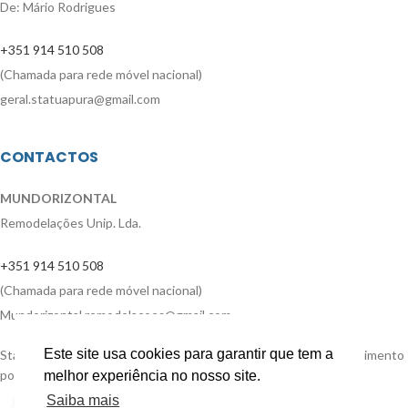
De: Mário Rodrigues
+351 914 510 508
(Chamada para rede móvel nacional)
geral.statuapura@gmail.com
CONTACTOS
MUNDORIZONTAL
Remodelações Unip. Lda.
+351 914 510 508
(Chamada para rede móvel nacional)
Mundorizontal.remodelacoes@gmail.com
Este site usa cookies para garantir que tem a
Statua Pura | Todos os direitos reservados | Design e desenvolvimento
por
Bestsites.pt
melhor experiência no nosso site.
Saiba mais
Click to enlarge