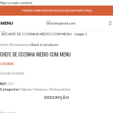
Skip to main content
TEMOS A MAIOR EXPOSIÇÃO 3D EM PORTUGAL
MENU
Click to enlarge
Início
/
Restaurantes
Back to products
CHEFE DE COZINHA MEDIO COM MENU
170.00
€
Iva não incluído.
REF:
317
Categorias:
Figuras Humanas
,
Restaurantes
DESCRIÇÃO
Descrição