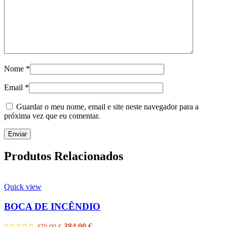
Nome
*
Email
*
Guardar o meu nome, email e site neste navegador para a
próxima vez que eu comentar.
Produtos Relacionados
Quick view
BOCA DE INCÊNDIO
O
O
384.00
€
470.00
€