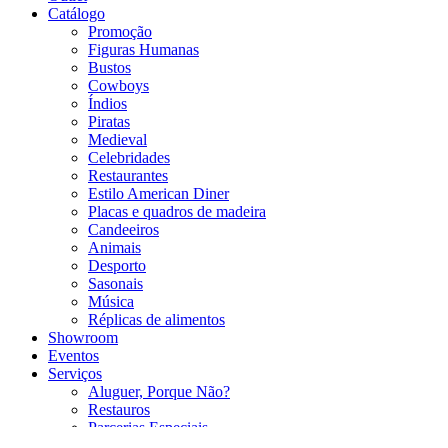
Catálogo
Promoção
Figuras Humanas
Bustos
Cowboys
Índios
Piratas
Medieval
Celebridades
Restaurantes
Estilo American Diner
Placas e quadros de madeira
Candeeiros
Animais
Desporto
Sasonais
Música
Réplicas de alimentos
Showroom
Eventos
Serviços
Aluguer, Porque Não?
Restauros
Parcerias Especiais
Serralheria Artística