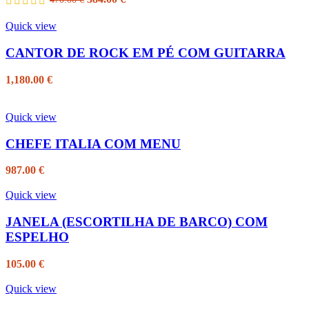
preço
preço
original
atual
Quick view
era:
é:
470.00 €.
384.00 €.
CANTOR DE ROCK EM PÉ COM GUITARRA
1,180.00
€
Quick view
CHEFE ITALIA COM MENU
987.00
€
Quick view
JANELA (ESCORTILHA DE BARCO) COM
ESPELHO
105.00
€
Quick view